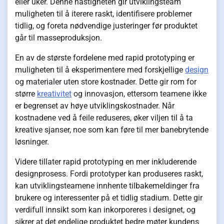
eller uker. Denne hastigheten gir utviklingsteam
muligheten til å iterere raskt, identifisere problemer
tidlig, og foreta nødvendige justeringer før produktet
går til masseproduksjon.
En av de største fordelene med rapid prototyping er
muligheten til å eksperimentere med forskjellige
design
og materialer uten store kostnader. Dette gir rom for
større
kreativitet
og innovasjon, ettersom teamene ikke
er begrenset av høye utviklingskostnader. Når
kostnadene ved å feile reduseres, øker viljen til å ta
kreative sjanser, noe som kan føre til mer banebrytende
løsninger.
Videre tillater rapid prototyping en mer inkluderende
designprosess. Fordi prototyper kan produseres raskt,
kan utviklingsteamene innhente tilbakemeldinger fra
brukere og interessenter på et tidlig stadium. Dette gir
verdifull innsikt som kan inkorporeres i designet, og
sikrer at det endelige produktet bedre møter kundens