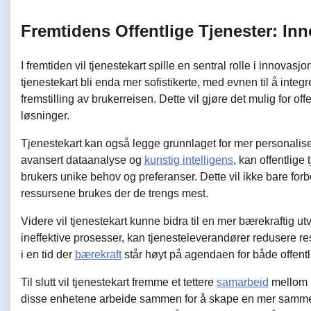
Fremtidens Offentlige Tjenester: In
I fremtiden vil tjenestekart spille en sentral rolle i innovasj
tjenestekart bli enda mer sofistikerte, med evnen til å integr
fremstilling av brukerreisen. Dette vil gjøre det mulig for of
løsninger.
Tjenestekart kan også legge grunnlaget for mer personaliser
avansert dataanalyse og
kunstig intelligens
, kan offentlige
brukers unike behov og preferanser. Dette vil ikke bare for
ressursene brukes der de trengs mest.
Videre vil tjenestekart kunne bidra til en mer bærekraftig utv
ineffektive prosesser, kan tjenesteleverandører redusere r
i en tid der
bærekraft
står høyt på agendaen for både offentli
Til slutt vil tjenestekart fremme et tettere
samarbeid
mellom u
disse enhetene arbeide sammen for å skape en mer sammenhe