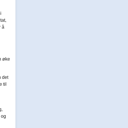
i
tat,
r å
an øke
n det
 til
g,
e og