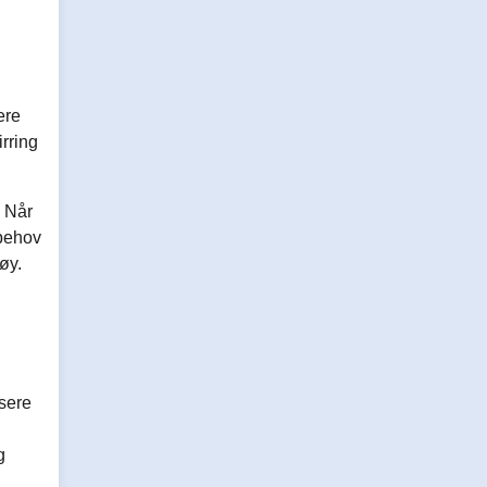
ere
irring
. Når
 behov
øy.
isere
g