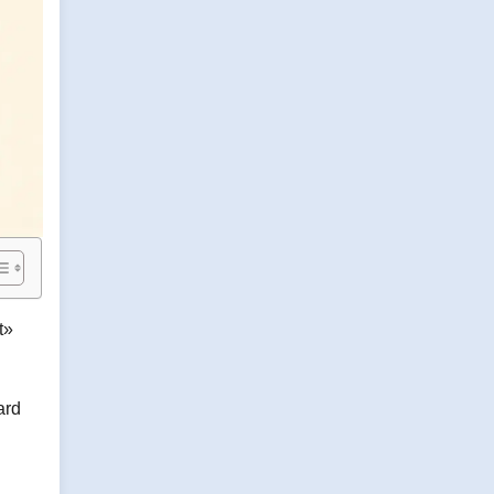
t»
ard