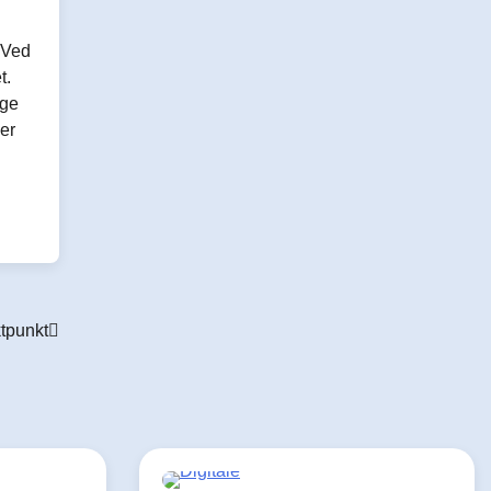
 Ved
t.
ige
mer
tpunkt