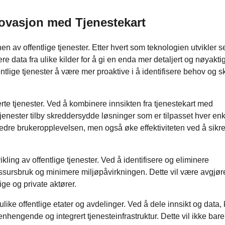
novasjon med Tjenestekart
onen av offentlige tjenester. Etter hvert som teknologien utvikler se
ere data fra ulike kilder for å gi en enda mer detaljert og nøyakti
fentlige tjenester å være mer proaktive i å identifisere behov og 
te tjenester. Ved å kombinere innsikten fra tjenestekart med
 tjenester tilby skreddersydde løsninger som er tilpasset hver enk
bedre brukeropplevelsen, men også øke effektiviteten ved å sikre
ikling av offentlige tjenester. Ved å identifisere og eliminere
essursbruk og minimere miljøpåvirkningen. Dette vil være avgjø
ge og private aktører.
like offentlige etater og avdelinger. Ved å dele innsikt og data,
ngende og integrert tjenesteinfrastruktur. Dette vil ikke bare