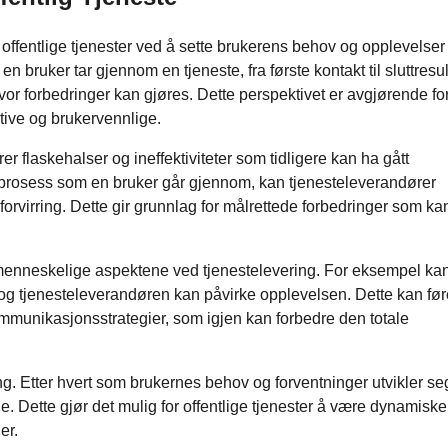
 offentlige tjenester ved å sette brukerens behov og opplevelser 
bruker tar gjennom en tjeneste, fra første kontakt til sluttresul
vor forbedringer kan gjøres. Dette perspektivet er avgjørende fo
itive og brukervennlige.
er flaskehalser og ineffektiviteter som tidligere kan ha gått
 prosess som en bruker går gjennom, kan tjenesteleverandører
 forvirring. Dette gir grunnlag for målrettede forbedringer som k
ommenneskelige aspektene ved tjenestelevering. For eksempel ka
 tjenesteleverandøren kan påvirke opplevelsen. Dette kan føre
ommunikasjonsstrategier, som igjen kan forbedre den totale
ring. Etter hvert som brukernes behov og forventninger utvikler se
e. Dette gjør det mulig for offentlige tjenester å være dynamisk
er.