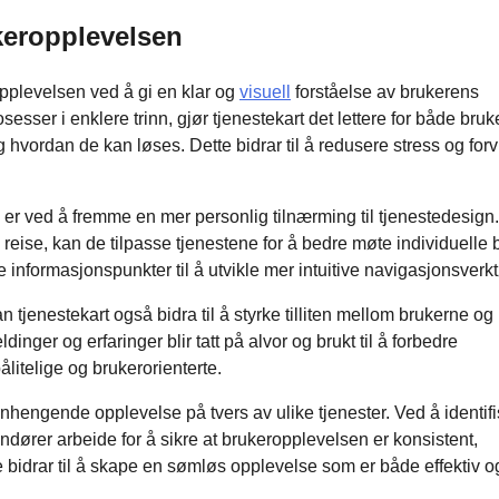
keropplevelsen
opplevelsen ved å gi en klar og
visuell
forståelse av brukerens
sser i enklere trinn, gjør tjenestekart det lettere for både bruk
hvordan de kan løses. Dette bidrar til å redusere stress og forv
er ved å fremme en mer personlig tilnærming til tjenestedesign
reise, kan de tilpasse tjenestene for å bedre møte individuelle
te informasjonspunkter til å utvikle mer intuitive navigasjonsverkt
an tjenestekart også bidra til å styrke tilliten mellom brukerne og
nger og erfaringer blir tatt på alvor og brukt til å forbedre
pålitelige og brukerorienterte.
nhengende opplevelse på tvers av ulike tjenester. Ved å identif
ndører arbeide for å sikre at brukeropplevelsen er konsistent,
 bidrar til å skape en sømløs opplevelse som er både effektiv o