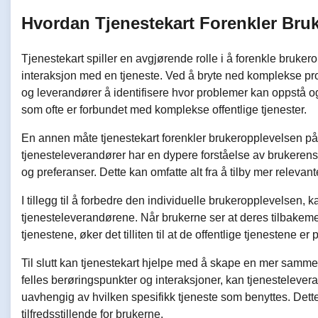
Hvordan Tjenestekart Forenkler Bru
Tjenestekart spiller en avgjørende rolle i å forenkle bruker
interaksjon med en tjeneste. Ved å bryte ned komplekse prose
og leverandører å identifisere hvor problemer kan oppstå og 
som ofte er forbundet med komplekse offentlige tjenester.
En annen måte tjenestekart forenkler brukeropplevelsen på 
tjenesteleverandører har en dypere forståelse av brukerens 
og preferanser. Dette kan omfatte alt fra å tilby mer relevan
I tillegg til å forbedre den individuelle brukeropplevelsen, k
tjenesteleverandørene. Når brukerne ser at deres tilbakemeldi
tjenestene, øker det tilliten til at de offentlige tjenestene er 
Til slutt kan tjenestekart hjelpe med å skape en mer samme
felles berøringspunkter og interaksjoner, kan tjenestelevera
uavhengig av hvilken spesifikk tjeneste som benyttes. Dette
tilfredsstillende for brukerne.