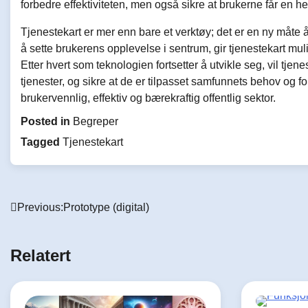
forbedre effektiviteten, men også sikre at brukerne får en hel
Tjenestekart er mer enn bare et verktøy; det er en ny måte 
å sette brukerens opplevelse i sentrum, gir tjenestekart mulig
Etter hvert som teknologien fortsetter å utvikle seg, vil tjene
tjenester, og sikre at de er tilpasset samfunnets behov og f
brukervennlig, effektiv og bærekraftig offentlig sektor.
Posted in
Begreper
Tagged
Tjenestekart
Innleggsnavigasjon
Previous:
Prototype (digital)
Relatert