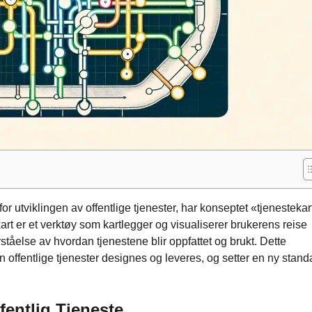
or utviklingen av offentlige tjenester, har konseptet «tjenestekar
t er et verktøy som kartlegger og visualiserer brukerens reise
ståelse av hvordan tjenestene blir oppfattet og brukt. Dette
n offentlige tjenester designes og leveres, og setter en ny stand
fentlig Tjeneste