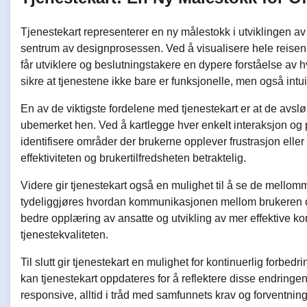
Tjenestekart representerer en ny målestokk i utviklingen av
sentrum av designprosessen. Ved å visualisere hele reisen en 
får utviklere og beslutningstakere en dypere forståelse av h
sikre at tjenestene ikke bare er funksjonelle, men også intu
En av de viktigste fordelene med tjenestekart er at de avslør
ubemerket hen. Ved å kartlegge hver enkelt interaksjon og
identifisere områder der brukerne opplever frustrasjon eller
effektiviteten og brukertilfredsheten betraktelig.
Videre gir tjenestekart også en mulighet til å se de mell
tydeliggjøres hvordan kommunikasjonen mellom brukeren og
bedre opplæring av ansatte og utvikling av mer effektive k
tjenestekvaliteten.
Til slutt gir tjenestekart en mulighet for kontinuerlig forbed
kan tjenestekart oppdateres for å reflektere disse endringen
responsive, alltid i tråd med samfunnets krav og forventning