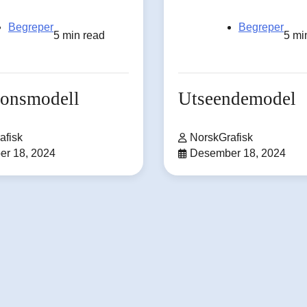
Begreper
Begreper
5 min read
5 mi
jonsmodell
Utseendemodel
afisk
NorskGrafisk
r 18, 2024
Desember 18, 2024