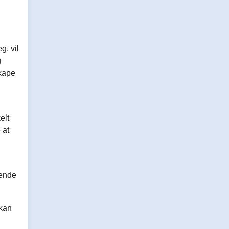
g, vil
g
skape
elt
 at
rende
 kan