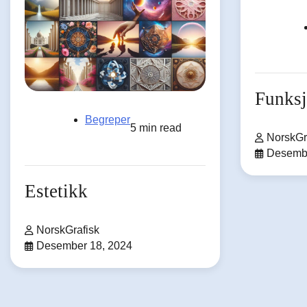
Funks
Begreper
5 min read
NorskGr
Desembe
Estetikk
NorskGrafisk
Desember 18, 2024