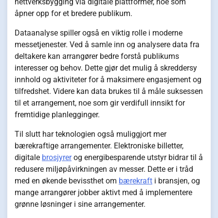
nettverksbygging via digitale plattformer, noe som
åpner opp for et bredere publikum.
Dataanalyse spiller også en viktig rolle i moderne
messetjenester. Ved å samle inn og analysere data fra
deltakere kan arrangører bedre forstå publikums
interesser og behov. Dette gjør det mulig å skreddersy
innhold og aktiviteter for å maksimere engasjement og
tilfredshet. Videre kan data brukes til å måle suksessen
til et arrangement, noe som gir verdifull innsikt for
fremtidige planlegginger.
Til slutt har teknologien også muliggjort mer
bærekraftige arrangementer. Elektroniske billetter,
digitale
brosjyrer
og energibesparende utstyr bidrar til å
redusere miljøpåvirkningen av messer. Dette er i tråd
med en økende bevissthet om
bærekraft
i bransjen, og
mange arrangører jobber aktivt med å implementere
grønne løsninger i sine arrangementer.