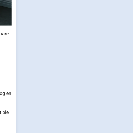
 bare
 og en
t ble