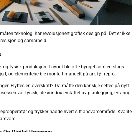
 måten teknologi har revolusjonert grafisk design på. Det er ikke
 presisjon og samarbeid.
k
nikk og fysisk produksjon. Layout ble ofte bygget som en slags
usjert, og elementene ble montert manuelt på ark før repro.
nger. Flyttes en overskrift? Da måtte den kanskje settes på nytt.
osessen var fysisk, ble «undo» erstattet av planlegging, erfaring
 reprooperatør og trykker hadde hvert sitt ansvarsområde. Kvalite
ramvare.