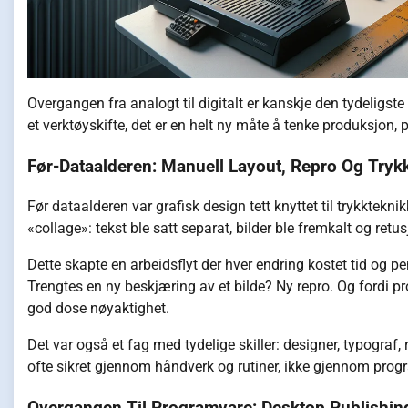
Overgangen fra analogt til digitalt er kanskje den tydeligste
et verktøyskifte, det er en helt ny måte å tenke produksjon,
Før-Dataalderen: Manuell Layout, Repro Og Tryk
Før dataalderen var grafisk design tett knyttet til trykktek
«collage»: tekst ble satt separat, bilder ble fremkalt og ret
Dette skapte en arbeidsflyt der hver endring kostet tid og pe
Trengtes en ny beskjæring av et bilde? Ny repro. Og fordi pr
god dose nøyaktighet.
Det var også et fag med tydelige skiller: designer, typograf,
ofte sikret gjennom håndverk og rutiner, ikke gjennom prog