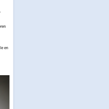
,
eren
le en