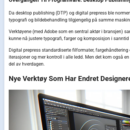
Overgangen Til Programvare: Desktop Publishing
Da desktop publishing (DTP) og digital prepress ble normen
typografi og bildebehandling tilgjengelig på samme maskin, 
Verktøyene (med Adobe som en sentral aktør i bransjen) samle
kunne nå justere typografi, farger og komposisjon i sanntid og l
Digital prepress standardiserte filformater, fargehåndtering 
iterasjoner og mer kontroll i alle ledd. Men det kom også en
del av hverdagen.
Nye Verktøy Som Har Endret Designer