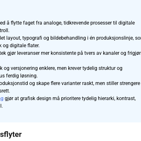
d å flytte faget fra analoge, tidkrevende prosesser til digitale
roll.
et layout, typografi og bildebehandling i én produksjonslinje, s
 og digitale flater.
 gjør leveranser mer konsistente på tvers av kanaler og frigjør
 og versjonering enklere, men krever tydelig struktur og
s ferdig løsning.
duksjonstid og skape flere varianter raskt, men stiller strengere
srett.
ng
gjør at grafisk design må prioritere tydelig hierarki, kontrast,
l.
sflyter