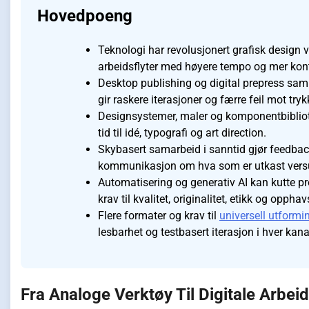
Hovedpoeng
Teknologi har revolusjonert grafisk design ve
arbeidsflyter med høyere tempo og mer kont
Desktop publishing og digital prepress saml
gir raskere iterasjoner og færre feil mot trykk
Designsystemer, maler og komponentbibliotek
tid til idé, typografi og art direction.
Skybasert samarbeid i sanntid gjør feedback
kommunikasjon om hva som er utkast versu
Automatisering og generativ AI kan kutte pro
krav til kvalitet, originalitet, etikk og opphav
Flere formater og krav til
universell utformi
lesbarhet og testbasert iterasjon i hver kana
Fra Analoge Verktøy Til Digitale Arbeid