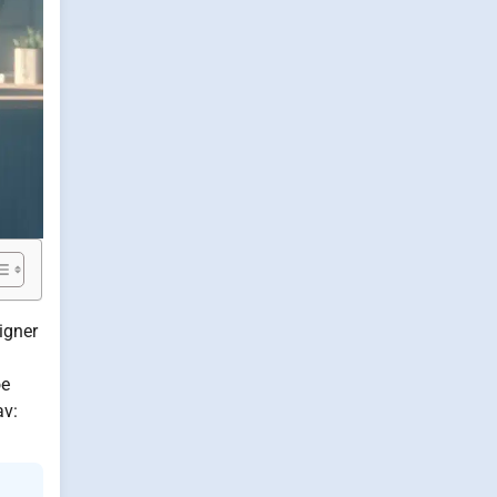
igner
oe
av: