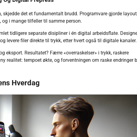
 Og Digital Prepress
, skjedde det et fundamentalt brudd. Programvare gjorde layout
og i mange tilfeller til samme person.
t tidligere separate disipliner i én digital arbeidsflate. Design
evere filer direkte til trykk, etter hvert også til digitale kanaler.
og eksport. Resultatet? Færre «overraskelser» i trykk, raskere
 ny realitet: tempoet økte, og forventningen om raske endringer b
ens Hverdag