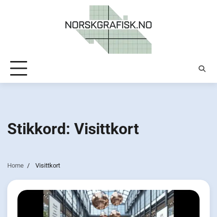
Skip
to
content
Stikkord:
Visittkort
Home
Visittkort